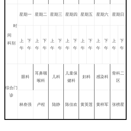
星期一
星期二
星期三
星期四
星期五
星期六
星期日
时
间
上
下
上
下
上
下
上
下
上
下
上
下
上
下
科别
午
午
午
午
午
午
午
午
午
午
午
午
午
午
耳鼻咽
儿童保
骨科二
眼科
儿科
妇科
感染科
喉科
健科
区
综合门
诊
林叁强
卢程
陆静
陈佳欢
黄英莲
黄梓军
张榜星