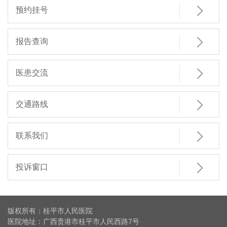

预约挂号

报告查询

医患交流

交通路线

联系我们

投诉窗口
版权所有：桂平市人民医院
医院地址：广西贵港市桂平市人民西路7号