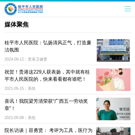
媒体聚焦
桂平市人民医院：弘扬清风正气，打造廉
洁氛围
2024-09-12
贵港卫健委
|
祝贺！贵港这229人获表扬，其中就有桂
平市人民医院的，快来看看都有谁吧！
2021-05-15
系统
|
喜讯！我院梁芳清荣获“广西五一劳动奖
章”！
2021-05-08
系统
|
院长访谈｜容勇贤： 考评为工具，医疗为