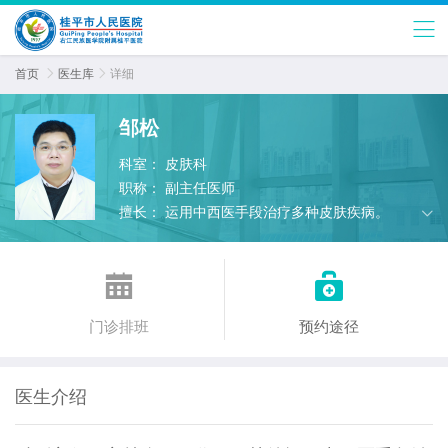
首页

医生库

详细
邹松
科室：
皮肤科
职称：
副主任医师
擅长：
运用中西医手段治疗多种皮肤疾病。


门诊排班
预约途径
医生介绍