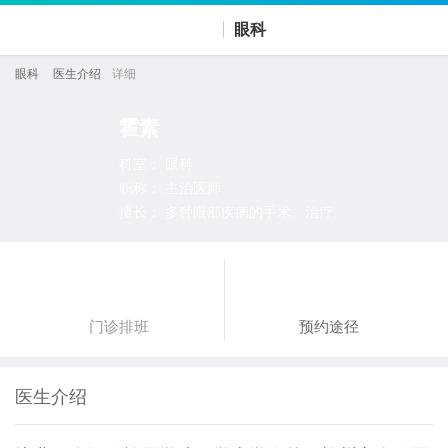
眼科
眼科

医生介绍

详细
霍素
科室：
眼科
职称：
主治医师
擅长：
多种眼部疾病的手术、治疗。


门诊排班
预约途径
医生介绍