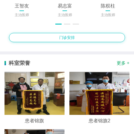
王智友
易志富
陈权柱
主治医师
主治医师
主治医师
门诊安排
科室荣誉
更多 +
患者锦旗
患者锦旗2